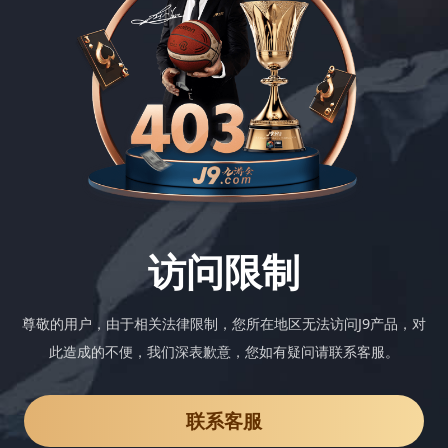
访问限制
尊敬的用户，由于相关法律限制，您所在地区无法访问J9产品，对
此造成的不便，我们深表歉意，您如有疑问请联系客服。
联系客服