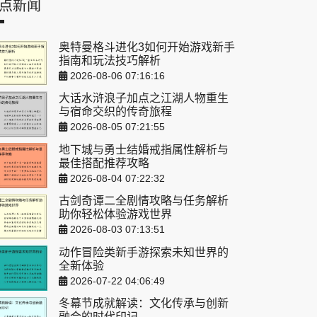
点新闻
奥特曼格斗进化3如何开始游戏新手
指南和玩法技巧解析
2026-08-06 07:16:16
大话水浒浪子加点之江湖人物重生
与宿命交织的传奇旅程
2026-08-05 07:21:55
地下城与勇士结婚戒指属性解析与
最佳搭配推荐攻略
2026-08-04 07:22:32
古剑奇谭二全剧情攻略与任务解析
助你轻松体验游戏世界
2026-08-03 07:13:51
动作冒险类新手游探索未知世界的
全新体验
2026-07-22 04:06:49
冬幕节成就解读：文化传承与创新
融合的时代印记