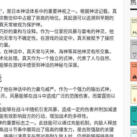
热
天”，是日本神话体系中的重要神祇之一。根据神话记载，真
宗教信仰中占据了崇高的地位。其起源可以追溯到早期的
真天常被视为保护神。
巧妙的重构与诠释。作为一位掌控风暴与雷电的神灵，他
的无常与不确定性。在游戏的设定中，真天被赋予了操控
力量。
。在神话中，真天常与天神、海神等其他神灵有所交集，
术化处理。真天作为一个独立的式神，代表了人与自然、
能够在游戏中感受到神话的神秘与深邃。
能
了他在神话中的力量与威严。作为一个强力的输出式神，
题展开。风暴能够在战斗中造成广泛的范围伤害，而雷霆则以
。
技能能够在战斗中随机引发风暴，造成一定的伤害并附加减速
能有效影响敌方的行动，增加战术的多样性。
式神的重要标志之一。此技能可以通过充能机制，向敌人释放
高战斗节奏中展现出了极高的爆发力，是击败强敌的关键
，使得以津真天在面对高耐久敌人时，仍然能够保持高效