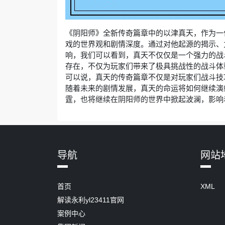
《阴阳师》全新传奇篇章中的以津真天，作为一
戏的世界观和剧情深度。通过对他起源的揭示、
响，我们可以看到，真天不仅仅是一个强力的战
存在，不仅为玩家们带来了极具挑战性的战斗体
可以说，真天的传奇篇章不仅是对玩家们战斗技
随着未来的剧情发展，真天的命运将如何继续演
霆，也将继续在阴阳师的世界中掀起波澜，影响
导航
网站
首页
XML
解读永利yl23411官网
案例中心