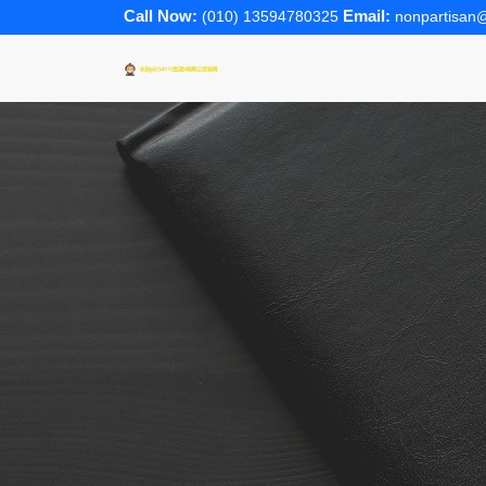
Call Now:
Email:
(010) 13594780325
nonpartisan