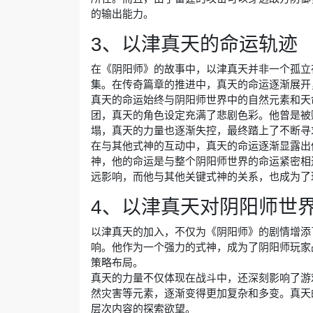
的输出能力。
3、以津真天的命运轨迹
在《阴阳师》的故事中，以津真天并非一个孤立
集。在传奇篇章的推进中，真天的命运逐渐展开
真天的命运始终与阴阳师世界中的自然元素和天
团，真天的角色设定充满了悲剧色彩。他曾是被
塌，真天的力量也逐渐失控，最终踏上了不断寻
在与其他式神的互动中，真天的命运逐渐显露出
神，他的命运是与整个阴阳师世界的命运紧密相
远影响，而他与其他关键式神的关系，也成为了
4、以津真天对阴阳师世
以津真天的加入，不仅为《阴阳师》的剧情增添
响。他作为一个强力的式神，成为了阴阳师玩家
策略布局。
真天的力量不仅体现在战斗中，还深刻影响了游
然灾害等元素，逐渐变得更加复杂和多变。真天
层次内容的探索欲望。