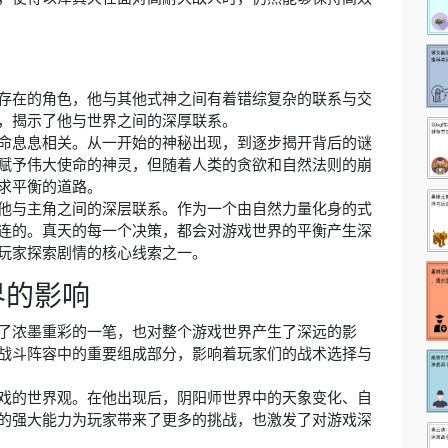
存在的角色，他与其他式神之间有着错综复杂的联系与交
，揭示了他与世界之间的深厚联系。
命息息相关。从一开始的神秘出现，到逐步揭开背后的谜
赋予伟大使命的神灵，但随着人类的贪欲和自然法则的崩
求平衡的道路。
他与主角之间的深层联系。作为一个由自然力量化身的式
连的。真天的每一个决策，都会对游戏世界的平衡产生深
玩家探索剧情的核心线索之一。
界的影响
了浓墨重彩的一笔，也对整个游戏世界产生了深远的影
战斗阵容中的重要组成部分，影响着玩家们的战术选择与
戏的世界观。在他出现后，阴阳师世界中的天象变化、自
的强大能力为玩家带来了更多的挑战，也激发了对游戏深