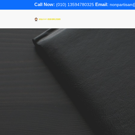
Call Now:
Email:
(010) 13594780325
nonpartisan