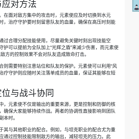
与应对方法
。在面对敌方集中的攻击时，元素使应及时切换到水元
时，治疗守护要时刻留意队友的血量，确保在高压时刻能
通过合理分配技能使用，尽量避免关键时刻出现技能空
守护可以提前为全队加上“光辉之盾”来减少伤害，而元素使
确保敌方的控制效果不会对队友造成致命打击。
合则需要特别注意站位和队友的保护。元素使可以利用“风
而治疗守护则应随时关注落单成员的血量，保证其能够在短
定位与战斗协同
中，元素使不仅是输出的重要来源，更是控制和防御的核
，确保大家能够持续作战。两者的协调性直接影响到团队
副本时。
于其与其他职业的配合。例如，与坦克职业的配合尤为重
应通过控制技能限制敌方的输出，减轻坦克的压力。此