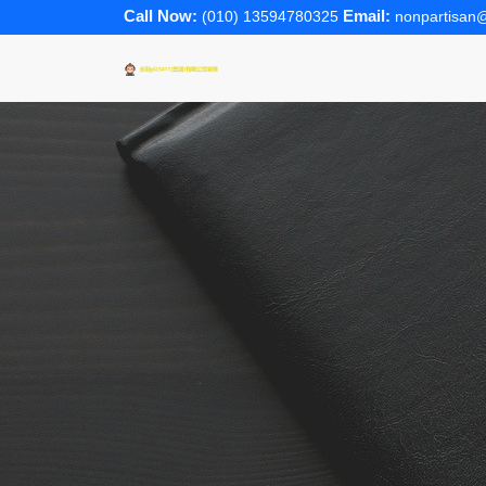
Call Now:
Email:
(010) 13594780325
nonpartisan