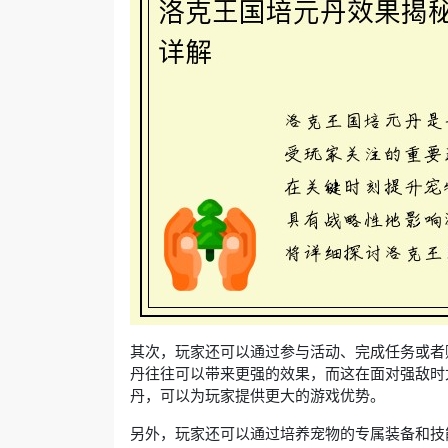
其次，玩家还可以通过参与活动、完成任务或者
丹往往可以带来更强的效果，而这在面对强敌时
丹，可以为玩家提供更大的游戏优势。
另外，玩家还可以通过培养宠物的专属装备和技