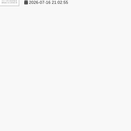
2026-07-16 21:02:55