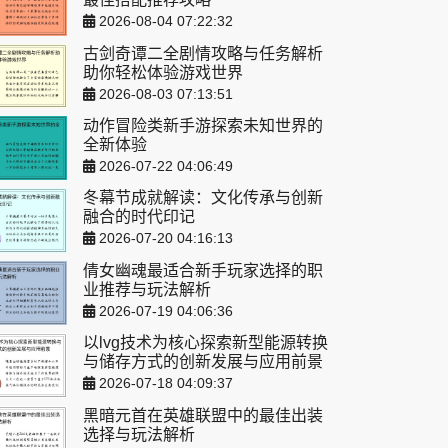
2026-08-04 07:22:32
古剑奇谭二全剧情攻略与任务解析
助你轻松体验游戏世界
2026-08-03 07:13:51
动作冒险类新手游探索未知世界的
全新体验
2026-07-22 04:06:49
冬幕节成就解读：文化传承与创新
融合的时代印记
2026-07-20 04:16:13
倩女幽魂最适合新手玩家选择的职
业推荐与玩法解析
2026-07-19 04:06:36
以lvg技术为核心探索新型能源转换
与储存方式的创新发展与应用前景
2026-07-18 04:09:37
黑暗元首在英雄联盟中的最佳出装
选择与玩法解析