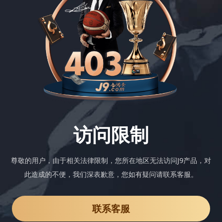
访问限制
尊敬的用户，由于相关法律限制，您所在地区无法访问J9产品，对
此造成的不便，我们深表歉意，您如有疑问请联系客服。
联系客服